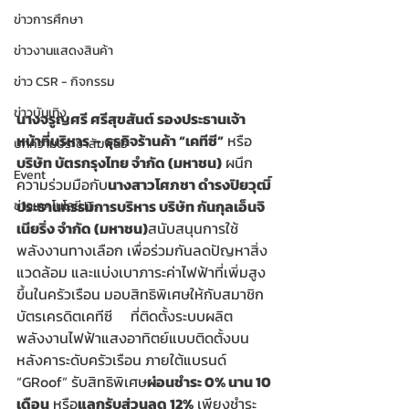
ข่าวการศึกษา
ข่าวงานแสดงสินค้า
ข่าว CSR - กิจกรรม
ข่าวบันเทิง
นางจรูญศรี ศรีสุขสันต์ รองประธานเจ้า
หน้าที่บริหาร
–
ธุรกิจร้านค้า “เคทีซี”
 หรือ 
บทความประชาสัมพันธ์
บริษัท บัตรกรุงไทย จำกัด (มหาชน)
 ผนึก
Event
ความร่วมมือกับ
นางสาวโศภชา ดำรงปิยวุฒิ์ 
ประธานกรรมการบริหาร บริษัท กันกุลเอ็นจิ
ข่าวเทคโนโลยี IT
เนียริ่ง จำกัด (มหาชน)
สนับสนุนการใช้
พลังงานทางเลือก เพื่อร่วมกันลดปัญหาสิ่ง
แวดล้อม และแบ่งเบาภาระค่าไฟฟ้าที่เพิ่มสูง
ขึ้นในครัวเรือน มอบสิทธิพิเศษให้กับสมาชิก
บัตรเครดิตเคทีซี     ที่ติดตั้งระบบผลิต
พลังงานไฟฟ้าแสงอาทิตย์แบบติดตั้งบน
หลังคาระดับครัวเรือน ภายใต้แบรนด์ 
“GRoof” รับสิทธิพิเศษ
ผ่อนชำระ 0% นาน 10 
เดือน
 หรือ
แลกรับส่วนลด 12%
 เพียงชำระ