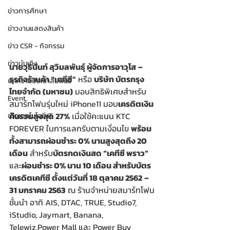
ข่าวการศึกษา
ข่าวงานแสดงสินค้า
ข่าว CSR - กิจกรรม
ข่าวบันเทิง
นายวุธินันท์ สุวิมลพันธุ์ ผู้จัดการอาวุโส
–
ธุรกิจร้านค้า “เคทีซี”
 หรือ 
บริษัท บัตรกรุง
บทความประชาสัมพันธ์
ไทยจำกัด (มหาชน)
 มอบสิทธิพิเศษสำหรับ
Event
สมาร์ทโฟนรุ่นใหม่ iPhone11 มอบ
เครดิตเงิน
คืนรวมสูงสุด 27%
 เมื่อใช้คะแนน KTC 
ข่าวเทคโนโลยี IT
FOREVER ในการแลกรับตามเงื่อนไข 
พร้อม
ทั้งสามารถผ่อนชำระ 0% นานสูงสุดถึง 20 
เดือน
 สำหรับ
บัตรกดเงินสด “เคทีซี พราว”
และ
ผ่อนชำระ 0% นาน 10 เดือน สำหรับบัตร
เครดิตเคทีซี ตั้งแต่วันที่ 18 ตุลาคม 2562
–
31 มกราคม 2563
 ณ ร้านจำหน่ายสมาร์ทโฟน
ชั้นนำ อาทิ AIS, DTAC, TRUE, Studio7, 
iStudio, Jaymart, Banana, 
Telewiz,Power Mall และ Power Buy 