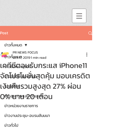
Post
ข่าวทั้งหมด
PR NEWS FOCUS
ข่าวทั้งหมด
Oct 17, 2019
1 min read
เคทีซีตอบรับกระแส iPhone11
ข่าวสังคม-ธุรกิจ
จัดโปรโมชั่นสุดคุ้ม มอบเครดิต
ข่าววาไรตี้-ท่องเที่ยว
เงินคืนรวมสูงสุด 27% ผ่อน
โปรโมชั่น!!
0% นาน 20 เดือน
ข่าวสุขภาพและความงาม
ข่าวหน่วยงานราชการ
ข่าวงานประชุม-อบรมสัมมนา
ข่าวทั่วไป