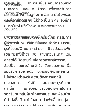
เฉียงเหนือ เจาะกลุ่มผู้ประกอบการจังหวัด
ข่าวการศึกษา
หนองคาย และ สปป.ลาว เพื่อรองรับการ
ข่าวงานแสดงสินค้า
ขยายตัวทางเศรษฐกิจภาคอีสาน มั่นใจพร้อม
ตอบโจทย์ทุกธุรกิจ ไม่ว่าจะเป็น SME, องค์กร
ข่าว CSR - กิจกรรม
ขนาดใหญ่ หรือโรงงานและอุตสาหกรรม
ข่าวบันเทิง
นางสาววิลาวรรณ ฤกษ์เกรียงไกร  กรรมการ
บทความประชาสัมพันธ์
ผู้จัดการใหญ่ บริษัท ซีโอแอล จำกัด (มหาชน) 
Event
ธุรกิจออฟฟิศเมท กล่าวว่า  ปัจจุบันออฟฟิศ
ข่าวเทคโนโลยี IT
เมท มีสาขากว่า 70 สาขาทั่วประเทศ โดย
ล่าสุดได้เปิดสาขาใหม่ล่าสุดสาขาอัศวรรณ 
ช้อปปิ้ง คอมเพล็กซ์ 2 จังหวัดหนองคาย เพื่อ
รองรับการขยายตัวทางเศรษฐกิจภาคอีสาน
ไม่เพียงแต่รองรับความต้องการของผู้
ประกอบการ SME และองค์กรธุรกิจไทย
เท่านั้น แต่ยังหมายรวมถึงโอกาสในการ
รองรับกับกลุ่มผู้บริโภคจากประเทศเพื่อนบ้าน 
ที่กำลังซื้อมีแนวโน้มขยายตัวเพิ่มขึ้นโดยมุ่ง
ตลาดลูกค้าจาก สปป.ลาว ออฟฟิศเมท สาขา