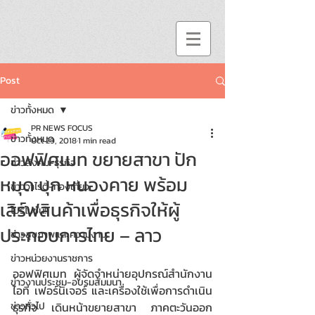
Post
ข่าวทั้งหมด
PR NEWS FOCUS
ข่าวทั้งหมด
Oct 29, 2018
1 min read
ออฟฟิศเมท ขยายสาขา ปัก
ข่าวสังคม-ธุรกิจ
หมุด บุก หนองคาย พร้อม
ข่าววาไรตี้-ท่องเที่ยว
เสิร์ฟสินค้าเพื่อธุรกิจให้ผู้
โปรโมชั่น!!
ประกอบการไทย – ลาว
ข่าวสุขภาพและความงาม
ข่าวหน่วยงานราชการ
ออฟฟิศเมท  ผู้จัดจำหน่ายอุปกรณ์สำนักงาน 
ข่าวงานประชุม-อบรมสัมมนา
ไอที เฟอร์นิเจอร์ และเครื่องใช้เพื่อการดำเนิน
ข่าวทั่วไป
ธุรกิจ เดินหน้าขยายสาขา ภาคตะวันออก