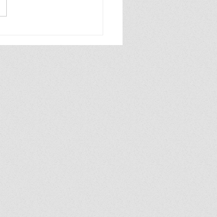
์ลุ้นทอง Eminent Air ส่ง
ญ “จับ แจก ทอง”มอบ
้ให้ช่างแอร์ทั่วไทย รวม
ว่า 2 ล้านบาท