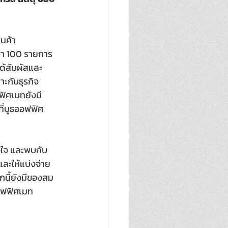
ินค้า
่า 100 รายการ 
ได้สัมผัสและ
าะกับธุรกิจ
ฟิศเมทยังมี
ี่บูธออฟฟิศ
จุใจ และพบกับ
ละให้แบ่งจ่าย 
กนี้ยังมีของสม
ออฟฟิศเมท 