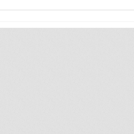
วว. / DIPROM / THACCA /
ติดแอร
OFOS ขอเชิญร่วมงาน Thailand
แคมเป
Soft Power DNA food &
ทองคำแท
beverage
มูลค่าก