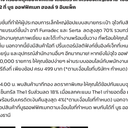
562 ที่ บูธ ออฟฟิศเมท ฮอลล์
9
อิมแพ็ค
ชั่นที่ทำให้ผู้ประกอบการเล็กใหญ่ช้อปแบบสบายกระเป๋า จุใจกับส
ากแบรนด์ชั้นนำ อาทิ Furradec และ Serta  ลดสูงสุด 70% รวมกว
อี้สำนักงานคุณภาพเยี่ยม และโต๊ะทำงานพร้อมชั้นวาง ที่พร้อมให้คุณ
นอกจากนี้ยังมีสินค้าไอที ปริ้นเตอร์มัลติฟังก์ชั่นอิงค์เจ็ทที่เหม
ยรุ่น และอุปกรณ์สำนักงานอื่นๆ อีกมากมาย! หากยังไม่จุใจ ออฟ
 20,000 รายการ ให้คุณช้อปง่ายๆ ผ่านระบบออนไลน์กับพนักงานท
ีถึงที่ เพียงช้อป ครบ 499 บาท (*ตามเงื่อนไขที่บริษัทฯ กำหนด)
 –14.00 น. พบสินค้านาทีทอง ลดราคาพิเศษ ให้คุณได้ช้อปกันแบบ
ซ็นทรัล The1 รับส่วนลด 18% เมื่อแลกคะแนน The1 เท่ายอดซื้อ แ
พร้อมรับเครดิตเงินคืนสูงสุด 4%(*ตามเงื่อนไขที่กำหนด) นอกจา
ปสินค้าที่บูธออฟฟิศเมทตามเงื่อนไขที่กำหนด พบกันได้ที่ บูธ 
งธานี