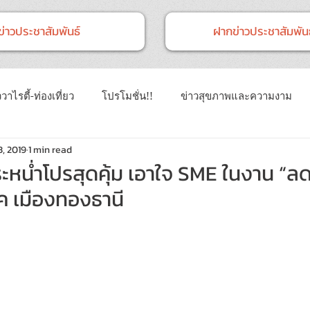
ข่าวประชาสัมพันธ์
ฝากข่าวประชาสัมพันธ
วาไรตี้-ท่องเที่ยว
โปรโมชั่น!!
ข่าวสุขภาพและความงาม
3, 2019
1 min read
าวทั่วไป
ข่าวการศึกษา
ข่าวงานแสดงสินค้า
ข่าว CSR 
หน่ำโปรสุดคุ้ม เอาใจ SME ในงาน “ลด
็ค เมืองทองธานี
นธ์
Event
ข่าวเทคโนโลยี IT