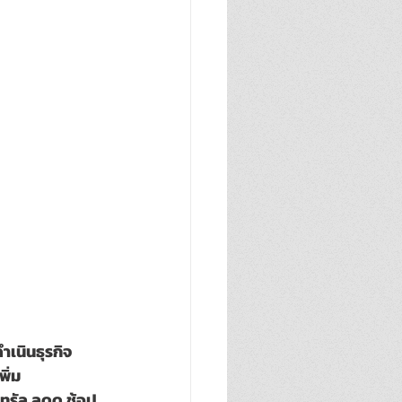
เนินธุรกิจ 
ิ่ม
ทรัล ลดดุ ช้อป