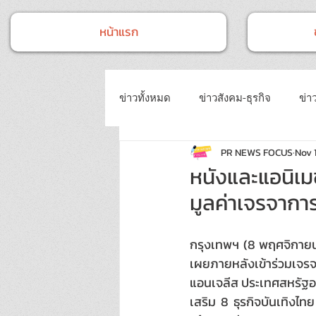
หน้าแรก
ข่าวทั้งหมด
ข่าวสังคม-ธุรกิจ
ข่าว
PR NEWS FOCUS
Nov 1
ข่าวงานประชุม-อบรมสัมมนา
ข่
หนังและแอนิเม
มูลค่าเจรจากา
ข่าวบันเทิง
บทความประชาสัมพั
กรุงเทพฯ (8 พฤศจิกายน 
เผยภายหลังเข้าร่วมเจ
แอนเจลีส ประเทศสหรัฐอเ
เสริม 8 ธุรกิจบันเทิงไ