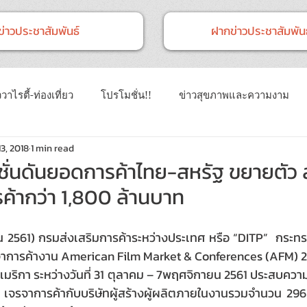
ข่าวประชาสัมพันธ์
ฝากข่าวประชาสัมพันธ
วาไรตี้-ท่องเที่ยว
โปรโมชั่น!!
ข่าวสุขภาพและความงาม
3, 2018
1 min read
าวทั่วไป
ข่าวการศึกษา
ข่าวงานแสดงสินค้า
ข่าว CSR 
ชั่นดันยอดการค้าไทย-สหรัฐ ขยายตัว 
รค้ากว่า 1,800 ล้านบาท
นธ์
Event
ข่าวเทคโนโลยี IT
2561) กรมส่งเสริมการค้าระหว่างประเทศ หรือ “DITP”  กระทร
รจาการค้างาน American Film Market & Conferences (AFM
มริกา ระหว่างวันที่ 31 ตุลาคม – 7พฤศจิกายน 2561 ประสบควา
ทย เจรจาการค้ากับบริษัทผู้สร้างผู้ผลิตภายในงานรวมจำนวน 29