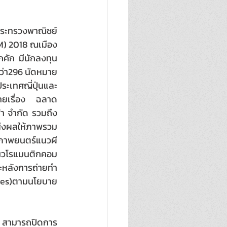
กระทรวงพาณิชย์ 
M) 2018 ณเมือง
คัก มีนักลงทุน 
ว่า296 นัดหมาย  
ะเทศญี่ปุ่นและ
ทยเรื่อง ฉลาด
้า จำกัด รวมถึง
ส่งผลให้ภาพรวม
าพยนตร์แนวผี   
แนวโรแมนติกคอม
หลังการถ่ายทำ 
ures)ตามนโยบาย
กัด สามารถปิดการ