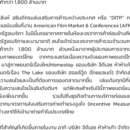
ค้ากว่า 1,800 ล้านบาท
สิงห์ อธิบดีกรมส่งเสริมการค้าระหว่างประเทศ หรือ “DITP” 
แอนิเมชั่นที่งาน American Film Market & Conferences (AF
ฐอเมริกา ในปีนี้บรรยากาศภายในห้องเจรจาการค้าค่อนข้างคึก
้อในสหรัฐอเมริกาและนานาชาติ สนใจเข้าร่วมเจรจาการค้ารวมจำนวนก
รค้ากว่า 1,800 ล้านบาท ส่วนหนึ่งมาจากผู้ประกอบการจากปร
กับภาพยนตร์ไทย จากกระแสต่อเนื่องความดังของภาพยนตร์ไ
มาสู่ภาพยนตร์เรื่องใหม่Homestay ของบริษัท จีดีเอช ห้าห้าเก
ตร์เรื่อง The Lake ของบริษัท ฮอลลีวู้ด (ไทยแลนด์) จำกัด
ามสนใจและเป็นที่ต้องการของตลาดมากขึ้น เช่นเดิมทุกปีที่ภ
้รับความสนใจเป็นอันดับต้นๆ แต่พิเศษสำหรับปีนี้ภาพยนตร์
อบรับเพิ่มมากขึ้น รวมไปถึงธุรกิจด้านการบริการก่อนและ
 จากมาตรการส่งเสริมการถ่ายทำแรงจูงใจ (Incentive Meas
างชาติให้เข้ามาถ่ายทำในประเทศไทย
ที่สำคัญที่เกิดขึ้นภายในงาน อาทิ บริษัท จีดีเอช ห้าห้าเก้า จำ