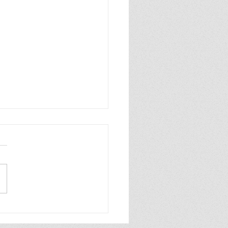
ิ รู้เท่าทันข้อมูล" สคส. เปิด
ยการ "PDPC EXECUTIVE