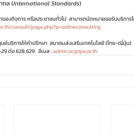
ากล (
International Standards
)
จ้าของกิจการ หรือประชาชนทั่วไป  สามารถนัดหมายขอรับบริการได
.or.th/consult/page.php?p=onlineconsulting
ูนย์บริการให้คำปรึกษา  สมาคมส่งเสริมเทคโนโลยี (ไทย-ญี่ปุ่น)
9 ต่อ 628,629   อีเมล : 
admin.sc@tpa.or.th