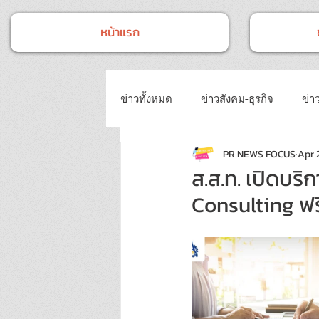
หน้าแรก
ข่าวทั้งหมด
ข่าวสังคม-ธุรกิจ
ข่าว
PR NEWS FOCUS
Apr 
ข่าวงานประชุม-อบรมสัมมนา
ข่
ส.ส.ท. เปิดบร
Consulting ฟร
ข่าวบันเทิง
บทความประชาสัมพั