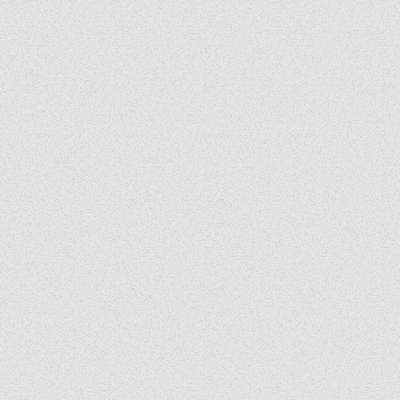
Talk" 
คุ้มคร