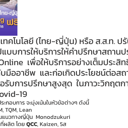
ทคโนโลยี (ไทย-ญี่ปุ่น) หรือ ส.ส.ท. ปร
ูปแบบการให้บริการให้คำปรึกษาสถาน
nline  เพื่อให้บริการอย่างเต็มประสิ
ดับมืออาชีพ  และก่อเกิดประโยชน์ต่อสถ
อรับการปรึกษาสูงสุด  ในภาวะวิกฤตก
Covid-19
กอบการ จะมุ่งเน้นในหัวข้อต่างๆ ดังนี้
M, TQM, Lean
นแนวทางญี่ปุ่น  Monodzukuri
ที่ผลิต โดย 
QCC
, Kaizen, 5ส