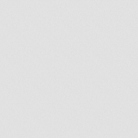
ศึกษาที่คุณอยู่ ถ้าคุณมีเรื่องราว
ดีๆอยากนำเสนอ...เราขอเชิญชวน
คุณมาระเบิดไอเดีย...!