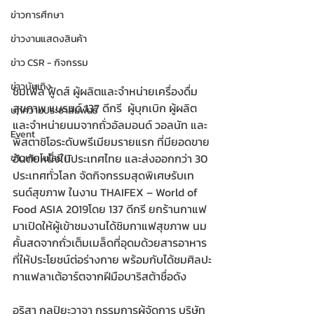
ข่าวการศึกษา
ข่าวงานแสดงสินค้า
ข่าว CSR - กิจกรรม
ข่าวบันเทิง
ซิมเพิ้ล ฟู้ดส์ ผู้ผลิตและจำหน่ายเครื่องดื่ม
สุขภาพ แบรนด์ 137 ดีกรี  ผู้บุกเบิก ผู้ผลิต
บทความประชาสัมพันธ์
และจำหน่ายนมจากถั่วอัลมอนด์ วอลนัท และ
Event
พิสตาชิโอระดับพรีเมียมรายแรก ที่มียอดขาย
อันดับหนึ่งในประเทศไทย และส่งออกกว่า 30 
ข่าวเทคโนโลยี IT
ประเทศทั่วโลก จัดกิจกรรมสุดพิเศษรับเท
รนด์สุขภาพ ในงาน THAIFEX – World of 
Food ASIA 2019โดย 137 ดีกรี ยกร้านกาแฟ
มาเปิดให้ผู้เข้าชมงานได้ชิมกาแฟสุขภาพ นม
คั้นสดจากถั่วเต็มเมล็ดที่อุดมด้วยสารอาหาร
ที่ให้ประโยชน์ต่อร่างกาย พร้อมกับได้ชมศิลปะ
กาแฟลาเต้อาร์ตจากฝีมือบาริสต้าชื่อดัง
อริสา กุลปิยะวาจา กรรมการผู้จัดการ บริษัท 