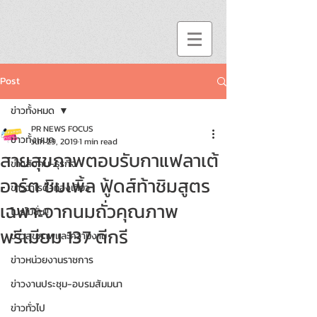
Post
ข่าวทั้งหมด
PR NEWS FOCUS
ข่าวทั้งหมด
Jun 29, 2019
1 min read
สายสุขภาพตอบรับกาแฟลาเต้
ข่าวสังคม-ธุรกิจ
อาร์ต ซิมเพิ้ล ฟู้ดส์ท้าชิมสูตร
ข่าววาไรตี้-ท่องเที่ยว
เฉพาะจากนมถั่วคุณภาพ
โปรโมชั่น!!
พรีเมียม 137 ดีกรี
ข่าวสุขภาพและความงาม
ข่าวหน่วยงานราชการ
ข่าวงานประชุม-อบรมสัมมนา
ข่าวทั่วไป