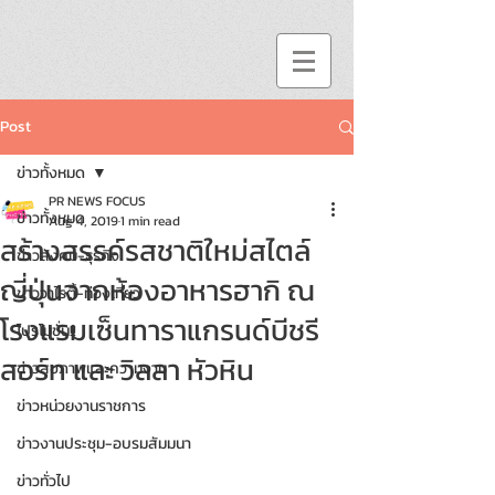
Post
ข่าวทั้งหมด
PR NEWS FOCUS
ข่าวทั้งหมด
Aug 4, 2019
1 min read
สร้างสรรค์รสชาติใหม่สไตล์
ข่าวสังคม-ธุรกิจ
ญี่ปุ่นจากห้องอาหารฮากิ ณ
ข่าววาไรตี้-ท่องเที่ยว
โรงแรมเซ็นทาราแกรนด์บีชรี
โปรโมชั่น!!
สอร์ท และ วิลลา หัวหิน
ข่าวสุขภาพและความงาม
ข่าวหน่วยงานราชการ
ข่าวงานประชุม-อบรมสัมมนา
ข่าวทั่วไป