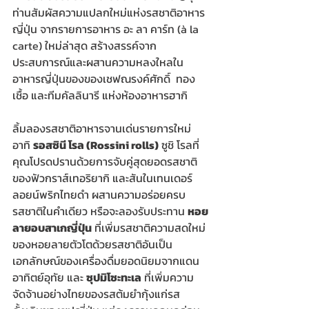
ท่านสัมผัสความแปลกใหม่แห่งรสชาติอาหาร
ญี่ปุ่น จากรายการอาหาร อะ ลา คาร์ท (à la 
carte) ใหม่ล่าสุด สร้างสรรค์จาก
ประสบการณ์และผสานความหลงใหลใน
อาหารญี่ปุ่นของของเชฟณรงค์ศักดิ์  ทอง
เชื้อ และทีมคัลลินารี แห่งห้องอาหารฮากิ
ลิ้มลองรสชาติอาหารจานเด่นรายการใหม่ 
อาทิ 
รอสซินี โรล (Rossini rolls)
 ซูชิ โรลที่
คุณโปรดปรานด้วยการจับคู่สุดยอดรสชาติ
ของฟัวกราส์เทอริยากิ และสันในเทนเดอร์
ลอยน์พริกไทยดำ ผสานความอร่อยครบ
รสชาติในคำเดียว หรือจะลองรับประทาน 
หอย
ลายอบสาเกญี่ปุ่น
 ที่เพิ่มรสชาติความสดใหม่
ของหอยลายตัวโตด้วยรสชาติอันเป็น
เอกลักษณ์ของเครื่องดื่มยอดนิยมจากแดน
อาทิตย์อุทัย และ 
ซุปมิโซะทะเล
 ที่เพิ่มความ
จัดจ้านอย่างไทยของรสต้มยำกุ้งแก่รส