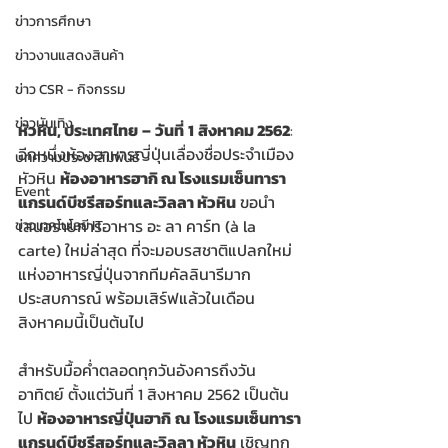
ข่าวการศึกษา
ข่าวงานแสดงสินค้า
ข่าว CSR - กิจกรรม
ข่าวบันเทิง
หัวหิน, ประเทศไทย
–
วันที่
1
สิงหาคม 2562
: 
อีกหนึ่งห้องอาหารญี่ปุ่นเลื่องชื่อประจำเมือง
บทความประชาสัมพันธ์
หัวหิน 
ห้องอาหารฮากิ ณ โรงแรมเซ็นทารา
Event
แกรนด์บีชรีสอร์ทและวิลลา หัวหิน
 ขอนำ
เสนอรายการอาหาร อะ ลา คาร์ท (à la 
ข่าวเทคโนโลยี IT
carte) ใหม่ล่าสุด ที่จะมอบรสชาติแปลกใหม่
แห่งอาหารญี่ปุ่นจากทีมคัลลินารีมาก
ประสบการณ์ พร้อมเสิร์ฟแล้วในเดือน
สิงหาคมนี้เป็นต้นไป
สำหรับมื้อค่ำตลอดทุกวันอังคารถึงวัน
อาทิตย์ ตั้งแต่วันที่ 1 สิงหาคม 2562 เป็นต้น
ไป 
ห้องอาหารญี่ปุ่นฮากิ
ณ
โรงแรมเซ็นทารา
แกรนด์บีชรีสอร์ทและวิลลา หัวหิน
 เชิญทุก