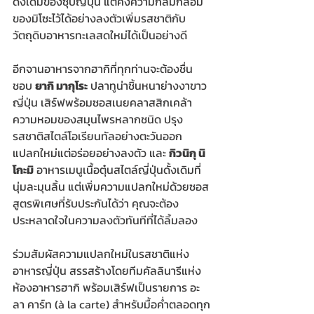
ดั้งเดิมของซุปญี่ปุ่น แต่คงความกลมกล่อม
ของมิโซะไว้ได้อย่างลงตัวเพิ่มรสชาติกับ
วัตถุดิบอาหารทะเลสดใหม่ได้เป็นอย่างดี
อีกจานอาหารจากฮากิที่ทุกท่านจะต้องชื่น
ชอบ 
ยากิ มากุโระ
 ปลาทูน่าชิ้นหนาย่างงาขาว
ญี่ปุ่น เสิร์ฟพร้อมซอสเนยคลาสสิกเคล้า
ความหอมของสมุนไพรหลากชนิด ปรุง
รสชาติสไตล์โอเรียนทัลอย่างตะวันออก 
แปลกใหม่แต่อร่อยอย่างลงตัว และ 
กิวนิกุ นิ
โกะมิ
 อาหารเมนูเนื้อตุ๋นสไตล์ญี่ปุ่นดั้งเดิมที่
นุ่มละมุนลิ้น แต่เพิ่มความแปลกใหม่ด้วยซอส
สูตรพิเศษที่รับประกันได้ว่า คุณจะต้อง
ประหลาดใจในความลงตัวทันทีที่ได้ลิ้มลอง
ร่วมสัมผัสความแปลกใหม่ในรสชาติแห่ง
อาหารญี่ปุ่น สรรสร้างโดยทีมคัลลินารีแห่ง
ห้องอาหารฮากิ พร้อมเสิร์ฟเป็นรายการ อะ 
ลา คาร์ท (à la carte) สำหรับมื้อค่ำตลอดทุก