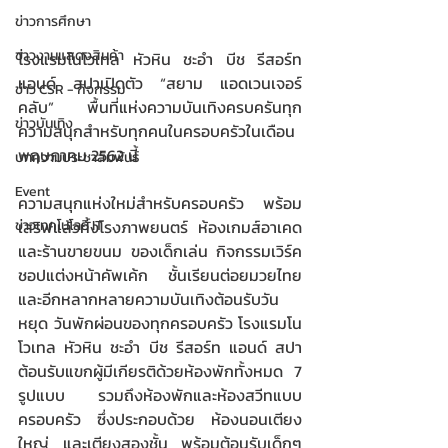
ข่าวการศึกษา
ข่าวงานแสดงสินค้า
โรงแรมโนโวเทล หัวหิน ชะอำ บีช รีสอร์ท 
แอนด์ สปาเปิดตัว “สยาม แอดเวนเจอร์ 
ข่าว CSR - กิจกรรม
คลับ” พื้นที่แห่งความบันเทิงครบครันทุก
ข่าวบันเทิง
ความสนุกสำหรับทุกคนในครอบครัวในเดือน 
พฤษภาคม 2562 นี้
บทความประชาสัมพันธ์
Event
​ความสนุกแห่งใหม่สำหรับครอบครัว พร้อม
เสริฟแล้วทั้งโรงภาพยนตร์ ห้องเกมส์อาเคด 
ข่าวเทคโนโลยี IT
และร้านขายขนม ของเด็กเล่น กิจกรรมเวิร์ค
ชอปแต่งหน้าคัพเค้ก ชั้นเรียนต่อยมวยไทย 
และอีกหลากหลายความบันเทิงต้อนรับวัน
หยุด วันพักผ่อนของทุกครอบครัว โรงแรมโน
โวเทล หัวหิน ชะอำ บีช รีสอร์ท แอนด์ สปา 
ต้อนรับแขกผู้มีเกียรติด้วยห้องพักทั้งหมด 7 
รูปแบบ รวมถึงห้องพักและห้องสวีทแบบ
ครอบครัว ซึ่งประกอบด้วย ห้องนอนเตียง
ใหญ่ และเตียงสองชั้น พร้อมต้อนรับเด็กๆ 