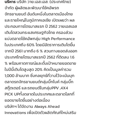
บริหาร
 บริษัท วาย.เอส.เอส. (ประเทศไทย) 
จำกัด ผู้ผลิตและพัฒนาโช้คอัพรถ
จักรยานยนต์ อันดับหนึ่งในตลาดเมืองไทย 
และรายใหญ่ในภูมิภาคเอเชีย เปิดเผยว่า ผล
ประกอบการไตรมาสแรก ปี 2562 วายเอสเอส
เติบโตสวนกระแสเศรษฐกิจไทย ครองส่วน
แบ่งตลาดโช้คอัพกลุ่ม High Performance 
ในประเทศถึง 60% โดยมีอัตราการเติบโตขึ้น
จากปี 2561 มากถึง 6 % สวนทางยอดส่งออก
ประเทศไทยไตรมาสแรกปี 2562 ที่ติดลบ 1.6 
% พร้อมคาดการณ์และตั้งเป้าหมายยอดขาย
ในปีนี้เติบโตสูงสุด 20% คิดเป็นมูลค่ารวม 
1,000 ล้านบาท ซึ่งกลยุทธ์ที่วางไว้จะเน้นบุก
ตลาดรถจักรยานยนต์กลุ่มบิ๊กไบค์ กลุ่มบิ๊ก
สกู๊ตเตอร์ และรถยนต์ในกลุ่มPPV ,4X4 
PICK UPทั้งตลาดในประเทศและตลาดโลกที่
ยอดขายโตขึ้นอย่างต่อเนื่อง
บริษัทฯ ได้จัดงาน Always Ahead 
Innovations เพื่อเปิดตัวผลิตภัณฑ์ใหม่เสริม