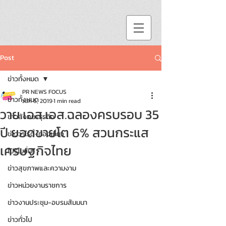
Post
ข่าวทั้งหมด
PR NEWS FOCUS
ข่าวทั้งหมด
Jun 6, 2019
1 min read
วาย.เอส.เอส.ฉลองครบรอบ 35
ข่าวสังคม-ธุรกิจ
ปี ยอดขายโต 6% สวนกระแส
ข่าววาไรตี้-ท่องเที่ยว
เศรษฐกิจไทย
โปรโมชั่น!!
ข่าวสุขภาพและความงาม
ข่าวหน่วยงานราชการ
ข่าวงานประชุม-อบรมสัมมนา
ข่าวทั่วไป