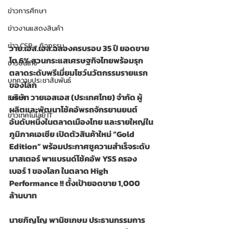
ข่าวการศึกษา
ข่าวงานแสดงสินค้า
ข่าว CSR - กิจกรรม
วาย.เอส.เอส.ฉลองครบรอบ 35 ปี ยอดขาย
โต 6% สวนกระแสเศรษฐกิจไทยพร้อมรุก
ข่าวบันเทิง
ตลาดระดับพรีเมี่ยมโชว์นวัตกรรมรายแรก
บทความประชาสัมพันธ์
ของโลก
บริษัท วายเอสเอส (ประเทศไทย) จำกัด ผู้
Event
ผลิตและพัฒนาโช้คอัพรถจักรยานยนต์ 
ข่าวเทคโนโลยี IT
อันดับหนึ่งในตลาดเมืองไทย และรายใหญ่ใน
ภูมิภาคเอเชีย เปิดตัวสินค้าใหม่ “Gold 
Edition” พร้อมประกาศชูความสำเร็จระดับ
มาสเตอร์ พาแบรนด์โช้คอัพ YSS ครอง
เบอร์ 1 ของโลก ในตลาด High 
Performance !! ตั้งเป้ายอดขาย 1,000 
ล้านบาท
นายภิญโญ พานิชเกษม ประธานกรรมการ