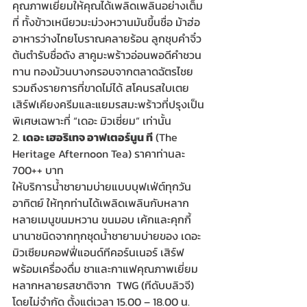
คุณภาพเยี่ยมให้คุณได้เพลิดเพลินอย่างเต็ม
ที่ ทั้งข้าวเหนียวมะม่วงหวานมันขึ้นชื่อ ม้าฮ่อ
อาหารว่างไทยโบราณคลายร้อน ลูกชุบคำจิ๋ว
ต้นตำรับชื่อดัง สาคูมะพร้าวอ่อนพอดีคำชวน
ทาน ทองม้วนบางกรอบจากตลาดฉัตรไชย 
รวมถึงรายการที่ขาดไม่ได้ สโคนรสใบเตย 
เสิร์ฟเคียงครีมและแยมรสมะพร้าวที่ปรุงเป็น
พิเศษเฉพาะที่ “เดอะ มิวเซี่ยม” เท่านั้น
2. 
เดอะ เฮอริเทจ อาฟเตอร์นูน ที
 (The 
Heritage Afternoon Tea)​ ราคาท่านละ 
700++ บาท 
ให้บริการน้ำชายามบ่ายแบบบุฟเฟ่ต์ทุกวัน
อาทิตย์ ให้ทุกท่านได้เพลิดเพลินกับหลาก
หลายเมนูขนมหวาน ขนมอบ เค้กและคุกกี้
นานาชนิดจากทุกชุดน้ำชายามบ่ายของ เดอะ 
มิวเซียมคอฟฟี่แอนด์ทีคอร์นเนอร์ เสิร์ฟ
พร้อมเครื่องดื่ม ชาและกาแฟคุณภาพเยี่ยม
หลากหลายรสชาติจาก  TWG (ทีดับบลิวจี) 
โดยไม่จำกัด ตั้งแต่เวลา 15.00 – 18.00 น.