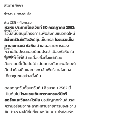
ข่าวการศึกษา
ข่าวงานแสดงสินค้า
ข่าว CSR - กิจกรรม
หัวหิน ประเทศไทย วันที่ 30 กรกฎาคม 2562
: 
ข่าวบันเทิง
ร่วมสนับสนุนโครงการเพื่อสังคมแนวคิดใหม่ 
"
เซ็นทรัล ทำ
" จากกลุ่มเซ็นทรัล 
โรงแรมเซ็น
บทความประชาสัมพันธ์
ทาราแกรนด์ หัวหิน
 นำเสนอรายการของ
Event
หวานสับปะรดยอดนิยมประจำเมืองหัวหิน ใน
ข่าวเทคโนโลยี IT
ชุดน้ำชายามบ่ายเลื่องชื่อตั้งแต่เดือน
สิงหาคมนี้เป็นต้นไป เน้นยกระดับภาพลักษณ์
สินค้าท้องถิ่นและประชาสัมพันธ์แหล่งท่อง
เที่ยวชุมชนอย่างยั่งยืน
ตลอดทุกวันตั้งแต่วันที่ 1 สิงหาคม 2562 นี้
เป็นต้นไป 
โรงแรมเซ็นทาราแกรนด์บีชรี
สอร์ทและวิลลา หัวหิน
 ขอเชิญทุกท่านลิ้มรส
ความอร่อยจากหลากหลายรายการของหวาน
สับปะรด ผลไม้ขึ้นชื่อยอดนิยมประจำจังหวัด