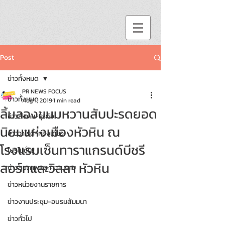
Post
ข่าวทั้งหมด
PR NEWS FOCUS
ข่าวทั้งหมด
Aug 1, 2019
1 min read
ลิ้มลองขนมหวานสับปะรดยอด
ข่าวสังคม-ธุรกิจ
นิยมแห่งเมืองหัวหิน ณ
ข่าววาไรตี้-ท่องเที่ยว
โรงแรมเซ็นทาราแกรนด์บีชรี
โปรโมชั่น!!
สอร์ทและวิลลา หัวหิน
ข่าวสุขภาพและความงาม
ข่าวหน่วยงานราชการ
ข่าวงานประชุม-อบรมสัมมนา
ข่าวทั่วไป