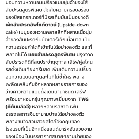
มอบความหวานอมเปรี้ยวแบบชุ่มฉ่ำของไส้
สับปะรดสูตรพิเศษ ตัดกับความกรอบอร่อย
ของชีสแครกเกอร์ที่มีรสเค็มมันเป็นอย่างดี 
เค้กสับปะรดอัพไซด์ดาวน์
 (Upside-down 
cake) เมนูของหวานคลาสสิกที่ผสานเนื้อนุ่ม
ฉ่ำของสับปะรดกับบัตเตอร์เค้กเนื้อนวล เป็น
ความอร่อยคำโตที่เข้ากันได้อย่างลงตัว และที่
พลาดไม่ได้ 
แยมสับปะรดสูตรพิเศษ
 ปรุงจาก
สับประรดที่ดีที่สุดประจำฤดูกาล เสิร์ฟคู่สโคน
รสดั้งเดิมเคียงครีมสด เพิ่มเติมความเปรี้ยว
อมหวานแบบละมุนละไมที่ไม่ซ้ำใคร พลาง
เพลิดเพลินกับอีกหลากหลายรายการของ
ว่างคาวหวานแบบดั้งเดิมนานาชนิด เสิร์ฟ
พร้อมชาหอมกรุ่นคุณภาพเยี่ยมจาก  
TWG 
(ทีดับบลิวจี)
 หลากหลายรสชาติ เพิ่ม
อรรถรสการจิบชายามบ่ายได้อย่างลงตัว 
พลางชมวิวสวนสวยสไตล์อังกฤษของ
โรงแรมที่เป็นอีกหนึ่งแลนด์มาร์คอันสวยงาม
ของเมือง ในบรรยากาศสบายๆยามบ่ายของ