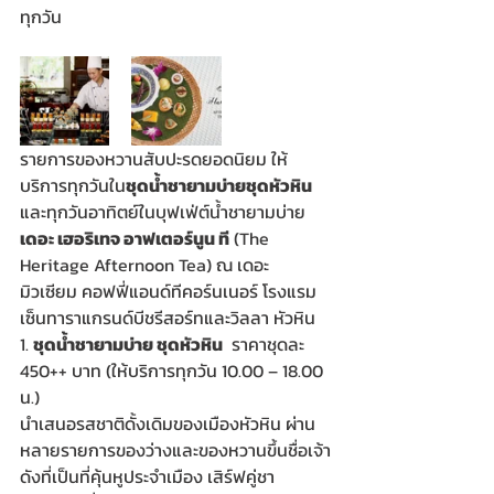
ทุกวัน
รายการของหวานสับปะรดยอดนิยม ให้
บริการทุกวันใน
ชุดน้ำชายามบ่ายชุดหัวหิน
และทุกวันอาทิตย์ในบุฟเฟ่ต์น้ำชายามบ่าย 
เดอะ เฮอริเทจ อาฟเตอร์นูน ที
 (The 
Heritage Afternoon Tea) ณ เดอะ 
มิวเซียม คอฟฟี่แอนด์ทีคอร์นเนอร์ โรงแรม
เซ็นทาราแกรนด์บีชรีสอร์ทและวิลลา หัวหิน
1. 
ชุดน้ำชายามบ่าย ชุดหัวหิน
  ราคาชุดละ 
450++ บาท (ให้บริการทุกวัน 10.00 – 18.00 
น.)
นำเสนอรสชาติดั้งเดิมของเมืองหัวหิน ผ่าน
หลายรายการของว่างและของหวานขึ้นชื่อเจ้า
ดังที่เป็นที่คุ้นหูประจำเมือง เสิร์ฟคู่ชา