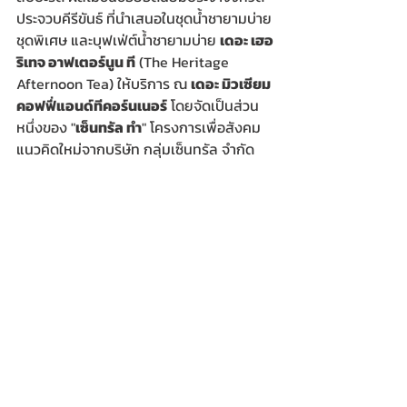
ประจวบคีรีขันธ์ ที่นำเสนอในชุดน้ำชายามบ่าย
ชุดพิเศษ และบุฟเฟ่ต์น้ำชายามบ่าย 
เดอะ เฮอ
ริเทจ อาฟเตอร์นูน ที
 (The Heritage 
Afternoon Tea) ให้บริการ ณ 
เดอะ มิวเซียม 
คอฟฟี่แอนด์ทีคอร์นเนอร์
 โดยจัดเป็นส่วน
หนึ่งของ "
เซ็นทรัล ทำ
" โครงการเพื่อสังคม
แนวคิดใหม่จากบริษัท กลุ่มเซ็นทรัล จำกัด