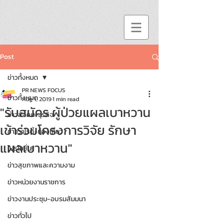
Post
ข่าวทั้งหมด
PR NEWS FOCUS
ข่าวทั้งหมด
Aug 1, 2019
1 min read
"รับสมัคร ผู้ป่วยแผลเบาหวาน
ข่าวสังคม-ธุรกิจ
เข้าร่วมโครงการวิจัย รักษา
ข่าววาไรตี้-ท่องเที่ยว
แผลเบาหวาน"
โปรโมชั่น!!
ข่าวสุขภาพและความงาม
ข่าวหน่วยงานราชการ
ข่าวงานประชุม-อบรมสัมมนา
ข่าวทั่วไป