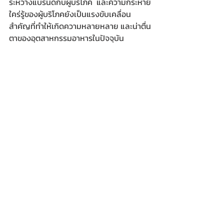
ระหว่างแบรนด์กับผู้บริโภค และความกระหาย
ใคร่รู้ของผู้บริโภคยังเป็นแรงขับเคลื่อน
สำคัญที่ทำให้เกิดความหลายหลาย และน่าตื่น
ตาของอุตสาหกรรมอาหารในปัจจุบัน
ฟู้ด อินกรีเดียนท์ เอเชีย 2018 จัดขึ้นที่ 
จาการ์ตา อินเตอร์เนชันแนล เอ็กซ์โป กรุง
จาการ์ตา อินโดนีเซีย ในระหว่างวันที่ 3-5 
ตุลาคม 2561 ครบครันด้วยบูธแสดงสินค้า
กว่า 750 บูธจากทุกภาคส่วนในอุตสาหกรรม
อาหารและเครื่องดื่ม พร้อมการจัดประชุม
และสัมมนาในหัวข้อน่ารู้อีกมากกว่า 60 
หัวข้อตลอดระยะเวลาการจัดงาน อีกทั้งยังมี
บริการจับคู่ธุรกิจที่เอื้อต่อการทำธุรกิจกับนัก
ลงทุนจากนานาชาติที่ตอบรับเข้าร่วมงาน
มากกว่า 22,176 คน โดยในปีหน้า จะมีการจัด
งาน ฟู้ด อินกรีเดียนท์ เอเชีย 2019 ที่
ประเทศไทย ในระหว่างวันที่ 11-13 กันยายน 
2562 เพื่อ สนับสนุนอุตสาหกรรมอาหารและ