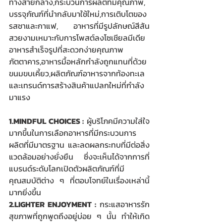
ทางสายกลาง,กระบวนการผลิตที่มีคุณภาพ, 
บรรจุภัณฑ์ที่นำกลับมาใช้ใหม่,การเติบโตของ
รสชาและกาแฟ, อาหารที่มีรูปลักษณ์สีสัน
สวยงามเหมาะกับการโพสต์ลงโซเชียลมีเดีย 
อาหารสำเร็จรูปที่สะดวกง่ายคุณภาพ
ภัตตาคาร,อาหารมื้อหลักกำลังถูกแทนที่ด้วย
ขนมขบเคี้ยว,ผลิตภัณฑ์อาหารจากท้องทะเล 
และเทรนด์การสร้างสินค้าแปลกใหม่ที่กำลัง
มาแรง
1.MINDFUL CHOICES :
 ผู้บริโภคมีความใส่ใจ
มากขึ้นในการเลือกอาหารที่มีกระบวนการ
ผลิตที่มีมาตรฐาน และลดผลกระทบที่มีต่อสิ่ง
แวดล้อมอย่างยั่งยืน ซึ่งจะเห็นได้จากการที่
แบรนด์ระดับโลกเปิดตัวผลิตภัณฑ์ที่มี
คุณสมบัติต่าง ๆ ที่ตอบโจทย์ในเรื่องเหล่านี้
มากยิ่งขึ้น
2.LIGHTER ENJOYMENT :
 กระแสอาหารรัก
สุขภาพที่ถูกพูดถึงอยู่บ่อย ๆ นั้น ทำให้เกิด