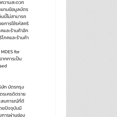
พื่อความสะดวก
ค็นแทนข้อมูลบัตร
นนี้ไม่สามารถ
้วยการใช้รหัสคริ
ภคและร้านค้าอีก
ิโภคและร้านค้า
ี MDES for 
นจากการเป็น
sed 
ิษัท บัตรกรุง
บัตรเครดิตราย
ะสบการณ์ที่ดี
ยปัจจุบันมี
ายการผ่านช่อง