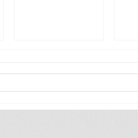
โบลท์ (Bolt) ประเทศไทย คว้า
Bwell เปิดตัวเครื่องทำน้ำอุ่น น้ำ
รางวัลระดับ Gold ด้านการรับรู้
ร้อน และ
แบรนด์ยอดเยี่ยมจากงาน
คุณภาพ
Marketing Excellence Awards
ระดับส
2025