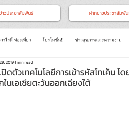
ข่าวประชาสัมพันธ์
ฝากข่าวประชาสัมพันธ
วาไรตี้-ท่องเที่ยว
โปรโมชั่น!!
ข่าวสุขภาพและความงาม
29, 2019
1 min read
าวทั่วไป
ข่าวการศึกษา
ข่าวงานแสดงสินค้า
ข่าว CSR 
ปิดตัวเทคโนโลยีการเข้ารหัสโทเค็น โดยเ
รกในเอเชียตะวันออกเฉียงใต้
นธ์
Event
ข่าวเทคโนโลยี IT