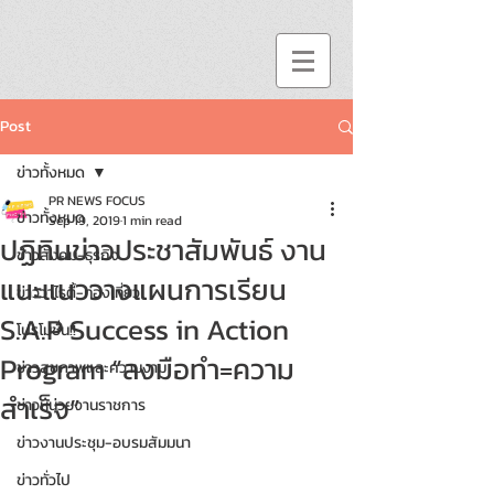
Post
ข่าวทั้งหมด
PR NEWS FOCUS
ข่าวทั้งหมด
Sep 19, 2019
1 min read
ปฏิทินข่าวประชาสัมพันธ์ งาน
ข่าวสังคม-ธุรกิจ
แนะแนววางแผนการเรียน
ข่าววาไรตี้-ท่องเที่ยว
S.A.P Success in Action
โปรโมชั่น!!
Program “ลงมือทำ=ความ
ข่าวสุขภาพและความงาม
สำเร็จ”
ข่าวหน่วยงานราชการ
ข่าวงานประชุม-อบรมสัมมนา
ข่าวทั่วไป