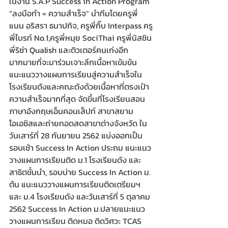
ในงาน S.A.P Success in Action Program 
“ลงมือทำ = ความสำเร็จ” นำทีมโดยครูพี่
แนน อริสรา ธนาปกิจ, ครูพี่กิ๊บ Interpass ครู
พี่ไบรท์ No.1,ครูพี่หมุย SociThai ครูพี่นิสชิน 
พี่ริซ่า Qualish และติวเตอร์คนเก่งอีก
มากมายที่จะมาร่วมเจาะลึกเนื้อหาเข้มข้น 
แนะแนววางแผนการเรียนสู่ความสำเร็จใน
โรงเรียนดังและคณะดังด้วยเนื้อหาที่ตรงเป้า
ความสำเร็จมากที่สุด จัดขึ้นที่โรงเรียนสอน
ภาษาอังกฤษเอ็นคอนเส็ปท์ สาขาสยาม
โอเอซิสและถ่ายทอดสดสาขาต่างจังหวัด ใน
วันเสาร์ที่ 28 กันยายน 2562 แบ่งออกเป็น 
รอบเช้า Success In Action ประถม แนะแนว
วางแผนการเรียนติด ม.1 โรงเรียนดัง และ
สาธิตชั้นนำ, รอบบ่าย Success In Action ม. 
ต้น แนะแนววางแผนการเรียนติดเตรียมฯ 
และ ม.4 โรงเรียนดัง และวันเสาร์ที่ 5 ตุลาคม 
2562 Success In Action ม.ปลายแนะแนว
วางแผนการเรียน ติดหมอ ติดวิศวะ TCAS 