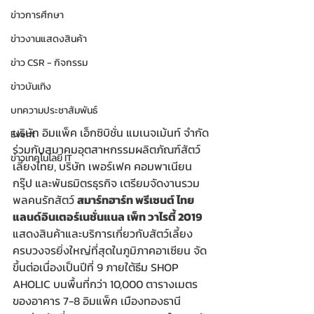
ข่าวการศึกษา
ข่าวงานแสดงสินค้า
ข่าว CSR - กิจกรรม
ข่าวบันเทิง
บทความประชาสัมพันธ์
บริษัท อิมแพ็ค เอ็กซิบิชั่น แมเนจเม้นท์ จำกัด 
Event
ร่วมกับสมาคมอุตสาหกรรมผลิตภัณฑ์สัตว์
ข่าวเทคโนโลยี IT
เลี้ยงไทย, บริษัท เพอร์เฟค คอมพาเนียน 
กรุ๊ป และพันธมิตรธุรกิจ เตรียมจัดงานรวม
พลคนรักสัตว์ 
สมาร์ทฮาร์ท พรีเซนต์ ไทย
แลนด์อินเตอร์เนชั่นแนล เพ็ท วาไรตี้ 2019
แสดงสินค้าและบริการเกี่ยวกับสัตว์เลี้ยง
ครบวงจรยิ่งใหญ่ที่สุดในภูมิภาคอาเซียน จัด
ขึ้นต่อเนื่องเป็นปีที่ 9 ภายใต้ธีม SHOP 
AHOLIC บนพื้นที่กว่า 10,000 ตารางเมตร 
ของอาคาร 7-8 อิมแพ็ค เมืองทองธานี 