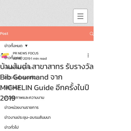
Post
ข่าวทั้งหมด
PR NEWS FOCUS
ข่าวทั้งหมด
Jul 16, 2019
1 min read
บ้านส้มตำ สาขาสาทร รับรางวัล
ข่าวสังคม-ธุรกิจ
Bib Gourmand จาก
ข่าววาไรตี้-ท่องเที่ยว
MICHELIN Guide อีกครั้งในปี
โปรโมชั่น!!
2019
ข่าวสุขภาพและความงาม
ข่าวหน่วยงานราชการ
ข่าวงานประชุม-อบรมสัมมนา
ข่าวทั่วไป