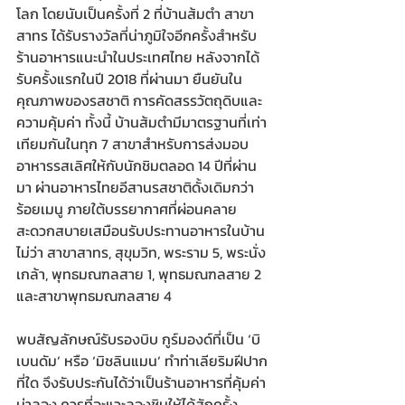
โลก โดยนับเป็นครั้งที่ 2 ที่บ้านส้มตำ สาขา
สาทร ได้รับรางวัลที่น่าภูมิใจอีกครั้งสำหรับ
ร้านอาหารแนะนำในประเทศไทย หลังจากได้
รับครั้งแรกในปี 2018 ที่ผ่านมา ยืนยันใน
คุณภาพของรสชาติ การคัดสรรวัตถุดิบและ
ความคุ้มค่า ทั้งนี้ บ้านส้มตำมีมาตรฐานที่เท่า
เทียมกันในทุก 7 สาขาสำหรับการส่งมอบ
อาหารรสเลิศให้กับนักชิมตลอด 14 ปีที่ผ่าน
มา ผ่านอาหารไทยอีสานรสชาติดั้งเดิมกว่า
ร้อยเมนู ภายใต้บรรยากาศที่ผ่อนคลาย 
สะดวกสบายเสมือนรับประทานอาหารในบ้าน 
ไม่ว่า สาขาสาทร, สุขุมวิท, พระราม 5, พระนั่ง
เกล้า, พุทธมณฑลสาย 1, พุทธมณฑลสาย 2 
และสาขาพุทธมณฑลสาย 4        
พบสัญลักษณ์รับรองบิบ กูร์มองด์ที่เป็น ‘บิ
เบนดัม’ หรือ ‘มิชลินแมน’ ทำท่าเลียริมฝีปาก
ที่ใด จึงรับประกันได้ว่าเป็นร้านอาหารที่คุ้มค่า
น่าลอง ควรที่จะแวะลองชิมให้ได้สักครั้ง