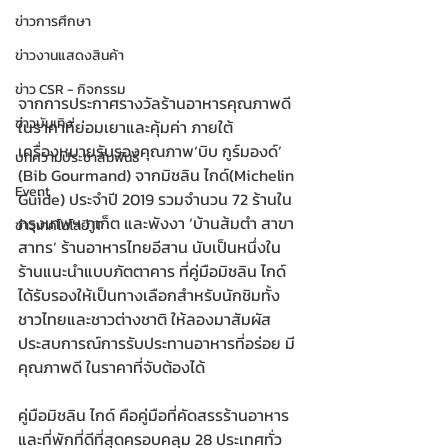
ข่าวการศึกษา
ข่าวงานแสดงสินค้า
ข่าว CSR - กิจกรรม
จากการประกาศรางวัลร้านอาหารคุณภาพดี
ข่าวบันเทิง
ในราคาที่ย่อมเยาและคุ้มค่า ภายใต้
เครื่องหมายรับรองคุณภาพ‘บิบ กูร์มองด์’ 
บทความประชาสัมพันธ์
(Bib Gourmand) จากมิชลิน ไกด์(Michelin 
Event
Guide) ประจำปี 2019 รวมจำนวน 72 ร้านใน
กรุงเทพฯ ภูเก็ต และพังงา ‘บ้านส้มตำ สาขา
ข่าวเทคโนโลยี IT
สาทร’ ร้านอาหารไทยอีสาน นับเป็นหนึ่งใน
ร้านแนะนำแบบภัตตาคาร ที่คู่มือมิชลิน ไกด์ 
ได้รับรองให้เป็นทางเลือกสำหรับนักชิมทั้ง
ชาวไทยและชาวต่างชาติ ให้ลองมาสัมผัส
ประสบการณ์การรับประทานอาหารที่อร่อย มี
คุณภาพดี ในราคาที่จับต้องได้ 
คู่มือมิชลิน ไกด์ คือคู่มือที่คัดสรรร้านอาหาร
และที่พักที่ดีที่สุดครอบคลุม 28 ประเทศทั่ว