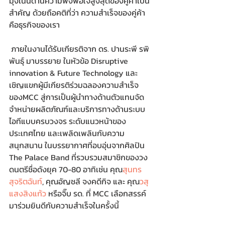
มุ่งเน้นด้านความพึงพอใจสูงสุดของคู่ค้าเป็น
สำคัญ ด้วยถือคติที่ว่า ความสำเร็จของคู่ค้า 
คือธุรกิจของเรา
 ภายในงานได้รับเกียรติจาก ดร. ปานระพี รพิ
พันธุ์ มาบรรยาย ในหัวข้อ Disruptive 
innovation & Future Technology และ
เชิญแขกผู้มีเกียรติร่วมฉลองความสำเร็จ
ของMCC สู่การเป็นผู้นำทางด้านตัวแทนจัด
จำหน่ายผลิตภัณฑ์และบริการทางด้านระบบ
ไอทีแบบครบวงจร ระดับแนวหน้าของ
ประเทศไทย และเพลิดเพลินกับความ
สนุกสนาน ในบรรยากาศที่อบอุ่นจากศิลปิน 
The Palace Band ที่รวบรวมสมาชิกของวง
ดนตรีชื่อดังยุค 70-80 อาทิเช่น คุณ
สุนทร 
สุจริตฉันท์
, คุณอัญชลี จงคดีกิจ และ คุณ
วสุ 
แสงสิงแก้ว
 หรือจิ๊บ รด. ที่ MCC เลือกสรรค์
มาร่วมยินดีกับความสำเร็จในครั้งนี้