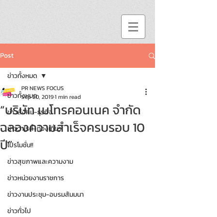
Post
ข่าวทั้งหมด
PR NEWS FOCUS
ข่าวทั้งหมด
Sep 20, 2019
1 min read
“บริษัท เมโทรคอนเนค จำกัด
ข่าวสังคม-ธุรกิจ
ฉลองความสำเร็จครบรอบ 10
ข่าววาไรตี้-ท่องเที่ยว
ปี”
โปรโมชั่น!!
ข่าวสุขภาพและความงาม
ข่าวหน่วยงานราชการ
ข่าวงานประชุม-อบรมสัมมนา
ข่าวทั่วไป