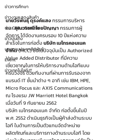
ข่าวการศึกษา
ข่าวงานแสดงสินค้า
นายวีรพันธุ์ ดุรงค์แสง
 กรรมการบริหาร 
และ 
คุณวรรณี ไชยปัญญา
 กรรมการผู้
ข่าว CSR - กิจกรรม
จัดการ ได้จัดงานครบรอบ 10 ปีแห่งความ
ข่าวบันเทิง
สำเร็จในการก่อตั้ง 
บริษัท เมโทรคอนเนค 
บทความประชาสัมพันธ์
จำกัด
 (MCC) ซึ่งในปัจจุบันเป็น Authorized 
Value Added Distributor ที่มีความ
Event
เชี่ยวชาญในการให้บริการงานด้านไอทีแบบ
ข่าวเทคโนโลยี IT
ครบวงจร ด้วยทีมงานที่ผ่านการรับรองจาก
แบรนด์ IT ชั้นนำต่าง ๆ อาทิ เช่น IBM, HPE, 
Micro Focus และ AXIS Communications 
ณ โรงแรม JW Marriott Hotel Bangkok 
เมื่อวันที่ 9 กันยายน 2562
บริษัท เมโทรคอนเนค จำกัด ก่อตั้งขึ้นในปี 
พ.ศ. 2552 ดำเนินธุรกิจเป็นผู้ค้าส่งด้านระบบ
ไอที ในด้านการเป็นตัวแทนจัดจำหน่าย
ผลิตภัณฑ์และบริการทางด้านระบบไอที โดย