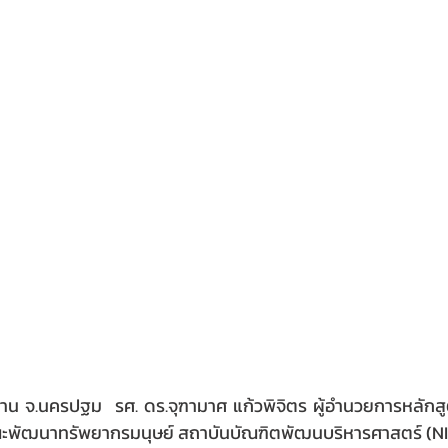
มพราน จ.นครปฐม  รศ. ดร.จุฑามาศ แก้วพิจิตร ผู้อำนวยการหลักส
พัฒนาทรัพยากรมนุษย์ สถาบันบัณฑิตพัฒนบริหารศาสตร์ (NID