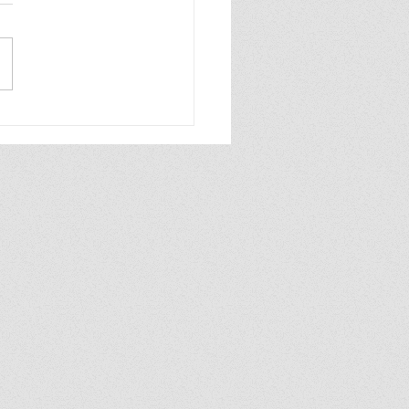
ย์ไทย ส่งความมงคลสุด
เดือนไหว้พระจันทร์ ชวน
มพรีเมียมร้านดัง “กอกใจ
งการีลา“ บนไทยแลนด์
าร์ท ส่งถึงบ้านด้วยบริการ