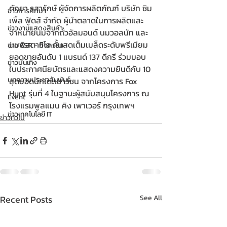
ตัถยา รสารักษ์ ผู้จัดการผลิตภัณฑ์ บริษัท ซิม
ข่าวการศึกษา
เพิ้ล ฟู้ดส์ จำกัด ผู้นำตลาดในการผลิตและ
ข่าวงานแสดงสินค้า
จำหน่ายนมจากถั่วอัลมอนด์ นมวอลนัท และ
นมพิสตาชิโอ คั้นสดเต็มเมล็ดระดับพรีเมียม 
ข่าว CSR - กิจกรรม
ยอดขายอันดับ 1 แบรนด์ 137 ดีกรี ร่วมมอบ
ข่าวบันเทิง
ใบประกาศนียบัตรและแสดงความยินดีกับ 10 
บทความประชาสัมพันธ์
สุดยอดนักเตะเยาวชน จากโครงการ Fox 
Hunt รุ่นที่ 4 ในฐานะผู้สนับสนุนโครงการ ณ 
Event
โรงแรมพูลแมน คิง เพาเวอร์ กรุงเทพฯ
ข่าวเทคโนโลยี IT
ข่าวทั่วไป
Recent Posts
See All