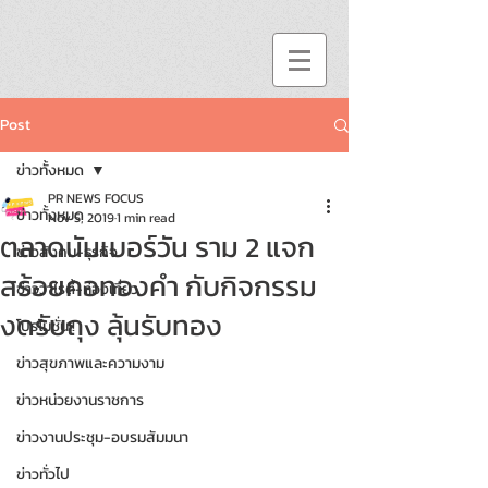
Post
ข่าวทั้งหมด
PR NEWS FOCUS
ข่าวทั้งหมด
Nov 5, 2019
1 min read
ตลาดนัมเบอร์วัน ราม 2 แจก
ข่าวสังคม-ธุรกิจ
สร้อยคอทองคำ กับกิจกรรม
ข่าววาไรตี้-ท่องเที่ยว
งดรับถุง ลุ้นรับทอง
โปรโมชั่น!!
ข่าวสุขภาพและความงาม
ข่าวหน่วยงานราชการ
ข่าวงานประชุม-อบรมสัมมนา
ข่าวทั่วไป