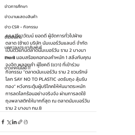
ข่าวการศึกษา
ข่าวงานแสดงสินค้า
ข่าว CSR - กิจกรรม
คุณปรียาวัฒน์ ยอดดี ผู้จัดการทั่วไปฝ่าย
ข่าวบันเทิง
ตลาด (ซ้าย) บริษัท นัมเบอร์วันแลนด์ จำกัด 
บทความประชาสัมพันธ์
เป็นตัวแทนตลาดนัมเบอร์วัน ราม 2 บางนา 
กม.8 มอบสร้อยคอทองคำหนัก 1 สลึงกับคุณ
Event
จงจิต พลอยคำ ผู้โชคดี (ขวา) ที่เข้าร่วม
ข่าวเทคโนโลยี IT
กิจกรรม “ตลาดนัมเบอร์วัน ราม 2 ชวนรักษ์
โลก SAY NO TO PLASTIC งดรับถุง ลุ้นรับ
ทอง” หวังกระตุ้นผู้บริโภคให้หันมาตระหนัก
การลดโลกร้อนอย่างจริงจัง ผ่านการลดใช้
ถุงพลาสติกให้มากที่สุด ณ ตลาดนัมเบอร์วัน 
ราม 2 บางนา กม.8