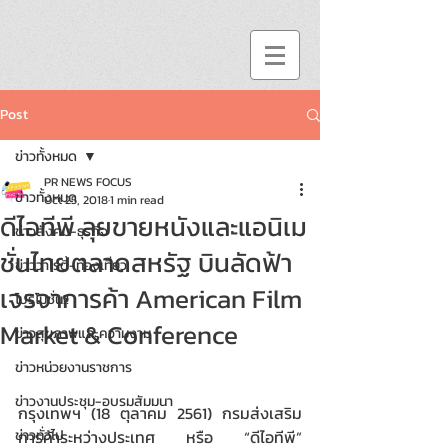
Post
ข่าวทั้งหมด
PR NEWS FOCUS
ข่าวทั้งหมด
Oct 25, 2018
1 min read
ดีไอทีพี ลุยขายหนังและแอนิเม
ข่าวสังคม-ธุรกิจ
ชั่นไทยตลาดสหรัฐ บินลัดฟ้า
ข่าววาไรตี้-ท่องเที่ยว
เจรจาการค้า American Film
โปรโมชั่น!!
Market & Conference
ข่าวสุขภาพและความงาม
ข่าวหน่วยงานราชการ
ข่าวงานประชุม-อบรมสัมมนา
กรุงเทพฯ (18 ตุลาคม 2561) กรมส่งเสริม
ข่าวทั่วไป
การค้าระหว่างประเทศ หรือ “ดีไอทีพี”  