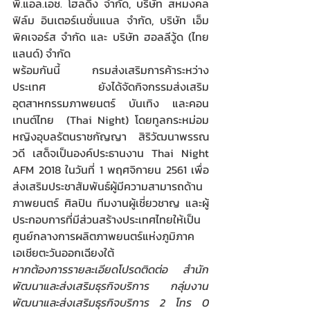
พี.แอล.เอช. โฮลดิ้ง จำกัด, บริษัท สหมงคล
ฟิล์ม อินเตอร์เนชั่นแนล จำกัด, บริษัท เอ็ม 
พิคเจอร์ส จำกัด และ บริษัท ฮอลลีวู้ด (ไทย
แลนด์) จำกัด 
พร้อมกันนี้ กรมส่งเสริมการค้าระหว่าง
ประเทศ ยังได้จัดกิจกรรมส่งเสริม
อุตสาหกรรมภาพยนตร์ บันเทิง และคอน
เทนต์ไทย  (Thai Night) โดยทูลกระหม่อม
หญิงอุบลรัตนราชกัญญา สิริวัฒนาพรรณ
วดี เสด็จเป็นองค์ประธานงาน Thai Night 
AFM 2018 ในวันที่ 1 พฤศจิกายน 2561 เพื่อ
ส่งเสริมประชาสัมพันธ์ผู้มีความสามารถด้าน
ภาพยนตร์ ศิลปิน ทีมงานผู้เชี่ยวชาญ และผู้
ประกอบการที่มีส่วนสร้างประเทศไทยให้เป็น
ศูนย์กลางการผลิตภาพยนตร์แห่งภูมิภาค
เอเชียตะวันออกเฉียงใต้ 
หากต้องการรายละเอียดโปรดติดต่อ สำนัก
พัฒนาและส่งเสริมธุรกิจบริการ กลุ่มงาน
พัฒนาและส่งเสริมธุรกิจบริการ 2 โทร 0 