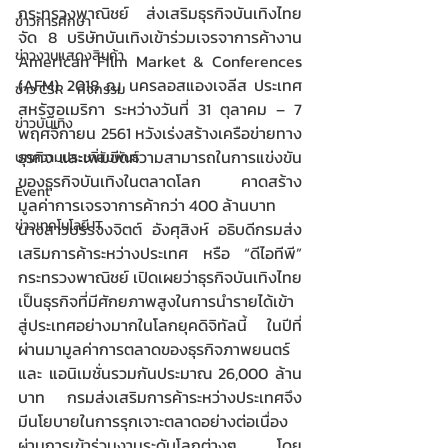
กระทรวงพาณิชย์ ส่งเสริมธุรกิจบันเทิงไทย 
ข่าวการศึกษา
จัด 8 บริษัทบันเทิงเข้าร่วมเจรจาการค้างาน 
ข่าวงานแสดงสินค้า
American Film Market & Conferences 
(AFM) 2018 ณ นครลอสแองเจลีส ประเทศ
ข่าว CSR - กิจกรรม
สหรัฐอเมริกา ระหว่างวันที่ 31 ตุลาคม – 7 
ข่าวบันเทิง
พฤศจิกายน 2561 หวังเร่งสร้างเครือข่ายทาง
ธุรกิจ และเพิ่มขีดความสามารถในการแข่งขัน
บทความประชาสัมพันธ์
ของธุรกิจบันเทิงในตลาดโลก คาดสร้าง
Event
มูลค่าการเจรจาการค้ากว่า 400 ล้านบาท 
ข่าวเทคโนโลยี IT
นางสาวบรรจงจิตต์ อังศุสิงห์ อธิบดีกรมส่ง
เสริมการค้าระหว่างประเทศ หรือ “ดีไอทีพี” 
กระทรวงพาณิชย์ เปิดเผยว่าธุรกิจบันเทิงไทย
เป็นธุรกิจที่มีศักยภาพสูงในการนำรายได้เข้า
สู่ประเทศอย่างมากในโลกยุคดิจิทัลนี้ ในปีที่
ผ่านมามูลค่าการตลาดของธุรกิจภาพยนตร์
และ แอนิเมชั่นรวมกันประมาณ 26,000 ล้าน
บาท กรมส่งเสริมการค้าระหว่างประเทศจึง
มีนโยบายในการรุกเจาะตลาดอย่างต่อเนื่อง 
ผ่านการเข้าร่วมงานระดับโลกต่างๆ โดย