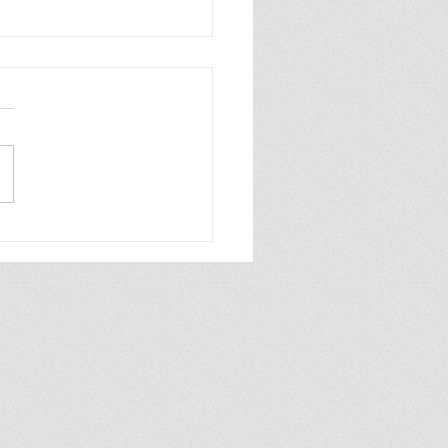
ที เอ็กซ์เพรส เดินหน้า
upports Local” ยกระดับ
ธุรกิจท้องถิ่น จังหวัด
ชสีมา