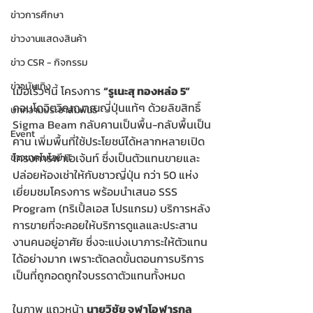
ข่าวการศึกษา
ข่าวงานแสดงสินค้า
ข่าว CSR - กิจกรรม
ข่าวบันเทิง
เมื่อเร็วๆนี้ โครงการ 
“รูเนะสุ ทองหล่อ 5”
คอนโดจิตวิญญาณญี่ปุ่นแท้ๆ ด้วยลิขสิทธิ์ 
บทความประชาสัมพันธ์
Sigma Beam กลับคานเป็นพื้น-กลับพื้นเป็น
Event
คาน เพิ่มพื้นที่ใช้ประโยชน์ได้หลากหลายเปิด
โครงการพาเอเจ้นท์ ซึ่งเป็นตัวแทนขายและ
ข่าวเทคโนโลยี IT
ปล่อยห้องเช่าให้กับชาวญี่ปุ่น กว่า 50 แห่ง 
เยี่ยมชมโครงการ พร้อมนำเสนอ SSS 
Program (ทริเปิ้ลเอส โปรแกรม) บริการหลัง
การขายที่จะคอยให้บริการดูแลและประสาน
งานคนอยู่อาศัย ซึ่งจะแบ่งเบาภาระให้ตัวแทน
ได้อย่างมาก เพราะตัดลดขั้นตอนการบริการ 
เป็นที่ถูกอดถูกใจบรรดาตัวแทนทั้งหมด
ในภาพ แถวหน้า 
นายวิชัย จุฬาโอฬารกุล