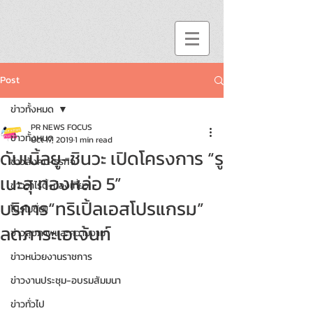
Post
ข่าวทั้งหมด
PR NEWS FOCUS
ข่าวทั้งหมด
Oct 17, 2019
1 min read
ดับเบิ้ลยู-ชินวะ เปิดโครงการ “รู
ข่าวสังคม-ธุรกิจ
เนะสุ ทองหล่อ 5”
ข่าววาไรตี้-ท่องเที่ยว
บริการ“ทริเปิ้ลเอสโปรแกรม”
โปรโมชั่น!!
ลดภาระเอเจ้นท์
ข่าวสุขภาพและความงาม
ข่าวหน่วยงานราชการ
ข่าวงานประชุม-อบรมสัมมนา
ข่าวทั่วไป