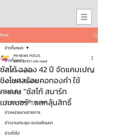
Post
ข่าวทั้งหมด
PR NEWS FOCUS
ข่าวทั้งหมด
Jul 7, 2019
1 min read
ซัสโก้ ฉลอง 42 ปี จัดแคมเปญ
ข่าวสังคม-ธุรกิจ
ชิงโชคสร้อยคอทองคำ ใช้
ข่าววาไรตี้-ท่องเที่ยว
คะแนน “ซัสโก้ สมาร์ท
โปรโมชั่น!!
เมมเบอร์”..แลกลุ้นสิทธิ์
ข่าวสุขภาพและความงาม
ข่าวหน่วยงานราชการ
ข่าวงานประชุม-อบรมสัมมนา
ข่าวทั่วไป