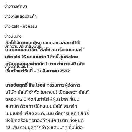
ข่าวการศึกษา
ข่าวงานแสดงสินค้า
ข่าว CSR - กิจกรรม
ข่าวบันเทิง
ซัสโก้ จัดแคมเปญ แจกทอง ฉลอง 42 ปี
บทความประชาสัมพันธ์
ตอบแทนสมาชิก “ซัสโก้ สมาร์ท เมมเบอร์” 
เพียงใช้ 25 คะแนนต่อ 1 สิทธิ์ ลุ้นชิงโชค
Event
สร้อยคอทองคำหนัก 1 บาท จำนวน 42 เส้น 
ข่าวเทคโนโลยี IT
เริ่มตั้งแต่วันนี้
-
31 สิงหาคม 2562
นายชัยฤทธิ์ สิมะโรจน์
 กรรมการผู้จัดการ 
บริษัท ซัสโก้ จำกัด (มหาชน) เปิดเผยว่า ซัสโก้
ฉลอง 42 ปี จัดคืนกำไรให้ผู้บริโภค ที่เป็น
สมาชิก ด้วยการใช้คะแนนซัสโก้ สมาร์ท 
เมมเบอร์ เพียง 25 คะแนน ต่อการแลก 1 สิทธิ์
ชิงโชคสร้อยคอทองคำหนัก 1 บาท ทั้งหมด 
42 เส้น รวมมูลค่ากว่า 8 แสนบาท ทั้งนี้ถือ