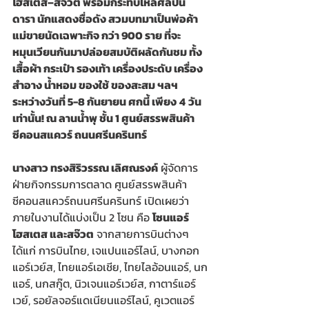
โฮสเตส–สจ๊วต พร้อมกระทบไหล่ศิลปิน 
ดารา นักแสดงชื่อดัง สวมบทมาเป็นพ่อค้า
แม่ขายนัดเฉพาะกิจ กว่า 900 ราย ที่จะ
หมุนเวียนกันมาปล่อยสมบัติผลัดกันชม ทั้ง
เสื้อผ้า กระเป๋า รองเท้า เครื่องประดับ เครื่อง
สำอาง น้ำหอม ของใช้ ของสะสม ฯลฯ 
ระหว่างวันที่ 5-8 กันยายน ศกนี้ เพียง
4
วัน
เท่านั้น! ณ ลานน้ำพุ ชั้น 1 ศูนย์สรรพสินค้า
ซีคอนสแควร์ ถนนศรีนครินทร์
นางสาว ทรงสิริวรรณ เลิศณรงค์
 ผู้จัดการ
ฝ่ายกิจกรรมการตลาด ศูนย์สรรพสินค้า
ซีคอนสแควร์ถนนศรีนครินทร์ เปิดเผยว่า 
ภายในงานได้แบ่งเป็น 2 โซน คือ 
โซนแอร์
โฮสเตส และสจ๊วต
 จากสายการบินต่างๆ 
ได้แก่ การบินไทย, เจแปนแอร์ไลน์, บางกอก
แอร์เวย์ส, ไทยแอร์เอเชีย, ไทยไลอ้อนแอร์, นก
แอร์, นกสกู๊ต, นิวเจนแอร์เวย์ส, กาตาร์แอร์
เวย์, รอยัลจอร์แดเนียนแอร์ไลน์, คูเวตแอร์