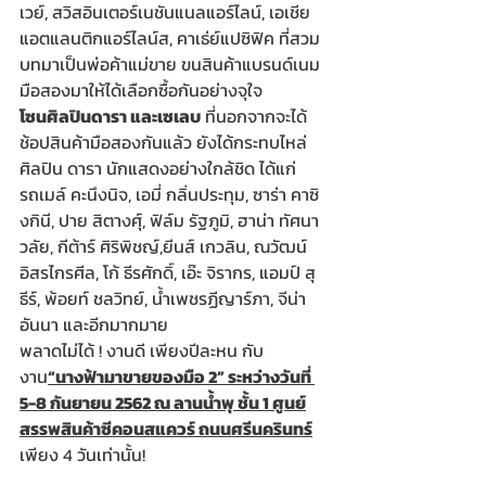
เวย์, สวิสอินเตอร์เนชันแนลแอร์ไลน์, เอเชีย
แอตแลนติกแอร์ไลน์ส, คาเธ่ย์แปซิฟิค ที่สวม
บทมาเป็นพ่อค้าแม่ขาย ขนสินค้าแบรนด์เนม
มือสองมาให้ได้เลือกซื้อกันอย่างจุใจ
โซนศิลปินดารา และเซเลบ
 ที่นอกจากจะได้
ช้อปสินค้ามือสองกันแล้ว ยังได้กระทบไหล่
ศิลปิน ดารา นักแสดงอย่างใกล้ชิด ได้แก่ 
รถเมล์ คะนึงนิจ, เอมี่ กลิ่นประทุม, ซาร่า คาซิ
งกินี, ปาย สิตางศุ์, ฟิล์ม รัฐภูมิ, ฮาน่า ทัศนา
วลัย, กีต้าร์ ศิริพิชญ์,ยีนส์ เกวลิน, ณวัฒน์ 
อิสรไกรศีล, โก้ ธีรศักดิ์, เอ๊ะ จิรากร, แอมป์ สุ
ธีร์, พ้อยท์ ชลวิทย์, น้ำเพชรฏีญาร์ภา, จีน่า 
อันนา และอีกมากมาย
พลาดไม่ได้ ! งานดี เพียงปีละหน กับ
งาน
“นางฟ้ามาขายของมือ 2” ระหว่างวันที่ 
5-8 กันยายน 2562 ณ ลานน้ำพุ ชั้น 1 ศูนย์
สรรพสินค้าซีคอนสแควร์ ถนนศรีนครินทร์
เพียง 4 วันเท่านั้น! 