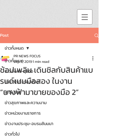
Post
ข่าวทั้งหมด
PR NEWS FOCUS
ข่าวทั้งหมด
Sep 3, 2019
1 min read
ช้อปเพลิน เดินชิลกับสินค้าแบ
ข่าวสังคม-ธุรกิจ
รนด์เนมมือสอง ในงาน
ข่าววาไรตี้-ท่องเที่ยว
“นางฟ้ามาขายของมือ 2”
โปรโมชั่น!!
ข่าวสุขภาพและความงาม
ข่าวหน่วยงานราชการ
ข่าวงานประชุม-อบรมสัมมนา
ข่าวทั่วไป