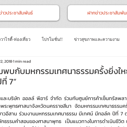
ข่าวประชาสัมพันธ์
ฝากข่าวประชาสัมพันธ
วาไรตี้-ท่องเที่ยว
โปรโมชั่น!!
ข่าวสุขภาพและความงาม
22, 2018
1 min read
าวทั่วไป
ข่าวการศึกษา
ข่าวงานแสดงสินค้า
ข่าว CSR 
มพบกับมหกรรมเทศนาธรรมครั้งยิ่งใหญ
ที่ 7”
นธ์
Event
ข่าวเทคโนโลยี IT
และบริษัท ออลล์ พีอาร์ จำกัด ร่วมกับศูนย์การค้าเซ็นทรัลพล
พระพุทธศาสนาจังหวัดนครราชสีมา จัดมหกรรมเทศนาธรรมครั้
ชาวอีสาน ร่วมงานมหกรรมเทศนาธรรม มีเทศน์ มีทอล์ค ปีที่ 7
หลักธรรมคำสอนของศาสนาพุทธ  เป็นแนวทางในการดำเนินชีวิต แ