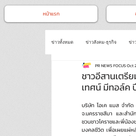
หน้าแรก
ข่าวทั้งหมด
ข่าวสังคม-ธุรกิจ
ข่าว
PR NEWS FOCUS
Oct 
ข่าวงานประชุม-อบรมสัมมนา
ข่
ชาวอีสานเตรีย
เทศน์ มีทอล์ค ปี
ข่าวบันเทิง
บทความประชาสัมพั
บริษัท โอเค แมส จำกัด 
จ.นครราชสีมา และสำนัก
ชวนชาวโคราชและพี่น้อง
มงคลชีวิต เพื่อเผยแผ่