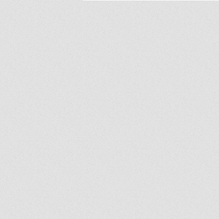
อยากเล่า....? สุขภาวะที่ดีในสถาน
ศึกษาที่คุณอยู่ ถ้าคุณมีเรื่องราว
ดีๆอยากนำเสนอ...เราขอเชิญชวน
คุณมาระเบิดไอเดีย...!