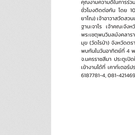
คุณงามความดีในการร่วมกั
ชั่วโมงติดต่อกัน โดย 1
ยาโณ) เจ้าอาวาสวัดสวนแก
ฐานะจาโร เจ้าคณะจังหวั
พระเชตุพนวิมลมังคลาราม
มุข (วัดไรป่า) จังหวัด
พบกันในวันอาทิตย์ที่ 4
จ.นครราชสีมา ประตูเปิดใ
เข้างานได้ที่ เคาท์เตอร
6187781-4, 081-4214692