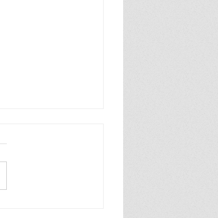
ิ รู้เท่าทันข้อมูล" สคส. เปิด