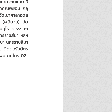
นเดียวกันแบบ 9 
จ้าคุณพยอม กลฺ
 วัดเขาศาลาอตุล
ส (ศ.สียวน) วัด
นทฺโร วัดธรรมภิ
ครราชสีมา ฯลฯ 
าซา นครราชสีมา 
าย ติดต่อรับบัตร
พิ่มเติมโทร 02-