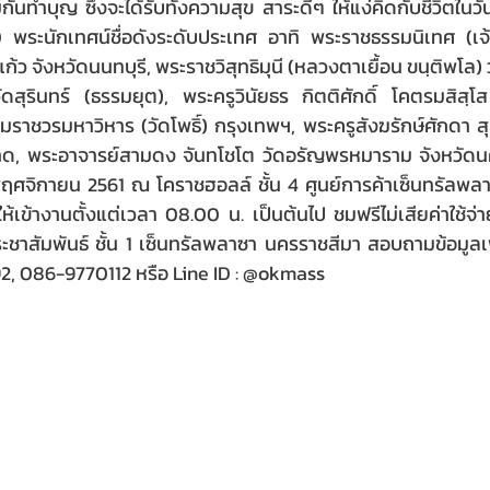
นทำบุญ ซึ่งจะได้รับทั้งความสุข สาระดีๆ ให้แง่คิดกับชีวิตในวั
0 พระนักเทศน์ชื่อดังระดับประเทศ อาทิ พระราชธรรมนิเทศ (เ
้ว จังหวัดนนทบุรี, พระราชวิสุทธิมุนี (หลวงตาเยื้อน ขนฺติพโล)
ดสุรินทร์ (ธรรมยุต), พระครูวินัยธร กิตติศักดิ์ โคตรมสิสฺโ
ราชวรมหาวิหาร (วัดโพธิ์) กรุงเทพฯ, พระครูสังฆรักษ์ศักดา สุ
ตราด, พระอาจารย์สามดง จันทโชโต วัดอรัญพรหมาราม จังหวัดน
 พฤศจิกายน 2561 ณ โคราชฮอลล์ ชั้น 4 ศูนย์การค้าเซ็นทรัลพล
ห้เข้างานตั้งแต่เวลา 08.00 น. เป็นต้นไป ชมฟรีไม่เสียค่าใช้จ่
์ประชาสัมพันธ์ ชั้น 1 เซ็นทรัลพลาซา นครราชสีมา สอบถามข้อมูลเ
, 086-9770112 หรือ Line ID : @okmass 