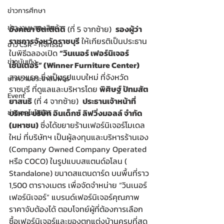
ข่าวการศึกษา
ข่าวงานแสดงสินค้า
อังคณา ชิตะติตติ
 (ที่ 5 จากซ้าย)  
รองผู้ว่า
ราชการจังหวัดราชบุรี
 ให้เกียรติเป็นประธาน
ข่าว CSR - กิจกรรม
ในพิธีฉลองเปิด 
“วินเนอร์ เฟอร์นิเจอร์ 
ข่าวบันเทิง
เซ็นเตอร์” (Winner Furniture Center)
สาขาแรก ซึ่งเป็นรูปแบบใหม่ ที่จังหวัด
บทความประชาสัมพันธ์
ราชบุรี ที่ดูแลและบริหารโดย 
พิศิษฐ์ ปัทมสัต
Event
ยาสนธิ
 (ที่ 4 จากซ้าย)  
ประธานเจ้าหน้าที่
บริหาร บริษัท อินเด็กซ์ ลิฟวิ่งมอลล์ จำกัด 
ข่าวเทคโนโลยี IT
(มหาชน)
 ซึ่งได้ขยายร้านเฟอร์นิเจอร์โมเดล
ใหม่ ที่บริษัทฯ เป็นผู้ลงทุนและบริหารร้านเอง 
(Company Owned Company Operated 
หรือ COCO) ในรูปแบบสแตนด์อโลน ( 
Standalone) ขนาดสแตนดาร์ด บนพื้นที่ราว 
1,500 ตารางเมตร เพื่อจัดจำหน่าย “วินเนอร์ 
เฟอร์นิเจอร์” แบรนด์เฟอร์นิเจอร์คุณภาพ 
ราคาจับต้องได้ ตอบโจทย์ผู้ที่ต้องการเลือก
ซื้อเฟอร์นิเจอร์และของตกแต่งบ้านครบที่สุด