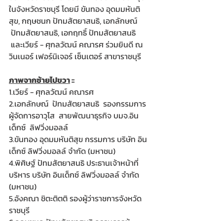
ในจังหวัดราชบุรี โดยมี ขันทอง อุดมมหันติ
สุข, กฤษชนก ปัทมสัตยาสนธิ, เอกลักษณ์ 
 ปัทมสัตยาสนธิ, เอกฤทธิ์ ปัทมสัตยาสนธิ 
 และเวียร์ - ศุกลวัฒน์ คณารศ ร่วมยินดี ณ 
วินเนอร์ เฟอร์นิเจอร์ เซ็นเตอร์ สาขาราชบุรี
ภาพจากซ้ายไปขวา
 ::
1.เวียร์ - ศุกลวัฒน์ คณารศ  
2.เอกลักษณ์  ปัทมสัตยาสนธิ  รองกรรมการ
ผู้จัดการอาวุโส  สายพัฒนาธุรกิจ บมจ.อิน
เด็กซ์  ลิฟวิ่งมอลล์
3.ขันทอง อุดมมหันติสุข กรรมการ บริษัท อิน
เด็กซ์ ลิฟวิ่งมอลล์ จำกัด (มหาชน)
4.พิศิษฐ์ ปัทมสัตยาสนธิ ประธานเจ้าหน้าที่
บริหาร บริษัท อินเด็กซ์ ลิฟวิ่งมอลล์ จำกัด 
(มหาชน)
5.อังคณา ชิตะติตติ รองผู้ว่าราชการจังหวัด
ราชบุรี