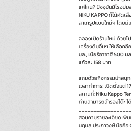
แค่ไหน? ปัจจุบันมีโรงบ่
NIKU KAPPO ก็ได้คัดเลือ
สาเกรูปแบบใหม่ๆ โดยมีเม
ฉลองเปิดร้านใหม่ ด้วยโปร
เครื่องดื่มอื่นๆ ให้เลือ
มล., เบียร์อาซาฮี 500 ม
แก้วละ 158 บาท
แถมด้วยกิจกรรมน่าสนุกอ
เวลาทำการ: เปิดตั้งแต่ 1
สถานที่: Niku Kappo Ter
ท่านสามารถสำรองโต๊ะ ได้ท
_________________
สอบถามรายละเอียดเพิ่มเ
นฤมล ประภาวงษ์ มือถือ 