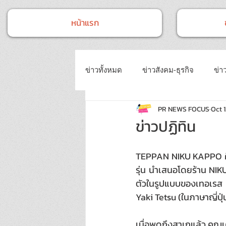
หน้าแรก
ข่าวทั้งหมด
ข่าวสังคม-ธุรกิจ
ข่าว
PR NEWS FOCUS
Oct 1
ข่าวงานประชุม-อบรมสัมมนา
ข่
ข่าวปฏิทิน
ข่าวบันเทิง
บทความประชาสัมพั
TEPPAN NIKU KAPPO คือว
รุ่น นำเสนอโดยร้าน NIK
ตัวในรูปแบบของเทอเรส บา
Yaki Tetsu (ในภาษาญี่ปุ
เมื่อพูดถึงสาเกแล้ว คุณ