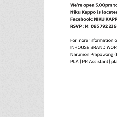
We’re open 5.00pm to
Niku Kappo is locate
Facebook: NIKU KA
RSVP : M: 095 792 23
_________________
For more information o
INHOUSE BRAND WORKS
Narumon Prapawong (M
PLA | PR Assistant | pl