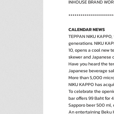
INHOUSE BRAND WORKS
**********************
CALENDAR NEWS
TEPPAN NIKU KAPPO, is
generations. NIKU KAPP
10, opens a cool new t
skewer and Japanese cr
Have you heard the ter
Japanese beverage sak
More than 5,000 micro 
NIKU KAPPO has acquire
To celebrate the openi
bar offers 99 Baht for
Sapporo beer 500 ml, o
An entertaining Beku 