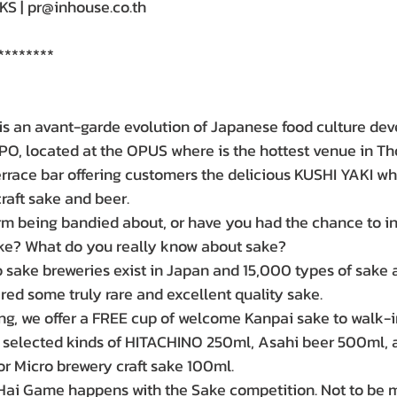
 | pr@inhouse.co.th
********
 an avant-garde evolution of Japanese food culture dev
O, located at the OPUS where is the hottest venue in Th
errace bar offering customers the delicious KUSHI YAKI w
aft sake and beer.
m being bandied about, or have you had the chance to in
e? What do you really know about sake?
sake breweries exist in Japan and 15,000 types of sake 
d some truly rare and excellent quality sake.
ng, we offer a FREE cup of welcome Kanpai sake to walk-i
 4 selected kinds of HITACHINO 250ml, Asahi beer 500ml, 
r Micro brewery craft sake 100ml. 
Hai Game happens with the Sake competition. Not to be m