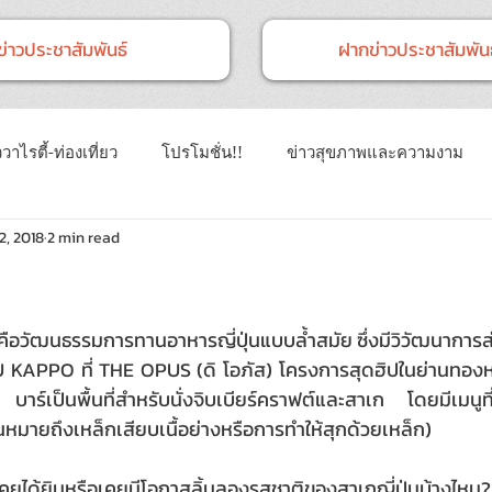
ข่าวประชาสัมพันธ์
ฝากข่าวประชาสัมพันธ
วาไรตี้-ท่องเที่ยว
โปรโมชั่น!!
ข่าวสุขภาพและความงาม
2, 2018
2 min read
าวทั่วไป
ข่าวการศึกษา
ข่าวงานแสดงสินค้า
ข่าว CSR 
นธ์
Event
ข่าวเทคโนโลยี IT
ัฒนธรรมการทานอาหารญี่ปุ่นแบบล้ำสมัย ซึ่งมีวิวัฒนาการส่ง
U KAPPO ที่ THE OPUS (ดิ โอภัส) โครงการสุดฮิปในย่านทองห
ร์เป็นพื้นที่สำหรับนั่งจิบเบียร์คราฟต์และสาเก โดยมีเมนูที่น
่นหมายถึงเหล็กเสียบเนื้อย่างหรือการทำให้สุกด้วยเหล็ก)
เคยได้ยินหรือเคยมีโอกาสลิ้มลองรสชาติของสาเกญี่ปุ่นบ้างไหม? 