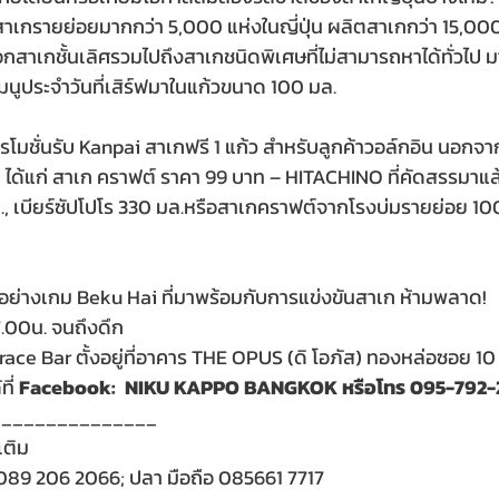
มสาเกรายย่อยมากกว่า 5,000 แห่งในญี่ปุ่น ผลิตสาเกกว่า 15,000
กสาเกชั้นเลิศรวมไปถึงสาเกชนิดพิเศษที่ไม่สามารถหาได้ทั่วไป ม
นูประจำวันที่เสิร์ฟมาในแก้วขนาด 100 มล.
โมชั่นรับ Kanpai สาเกฟรี 1 แก้ว สำหรับลูกค้าวอล์กอิน นอกจากนี
กอีก ได้แก่ สาเก คราฟต์ ราคา 99 บาท – HITACHINO ที่คัดสรรมาแล
ล., เบียร์ซัปโปโร 330 มล.หรือสาเกคราฟต์จากโรงบ่มรายย่อย 10
ย่างเกม Beku Hai ที่มาพร้อมกับการแข่งขันสาเก ห้ามพลาด!
7.00น. จนถึงดึก
race Bar ตั้งอยู่ที่อาคาร THE OPUS (ดิ โอภัส) ทองหล่อซอย 10
ี่ 
Facebook:  NIKU KAPPO BANGKOK หรือโทร 095-792
_______________
ติม 
089 206 2066; ปลา มือถือ 085661 7717  